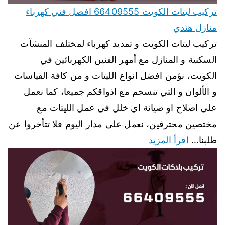
تركيب ليتات الكويت 66409555 افضل فني كهرباء
منازل هندي
تركيب ليتات الكويت و تمديد كهرباء لمختلف المنشآت
السكنية و المنازل مع أمهر الفنين الكهربائين في
الكويت، نؤمن افضل انواع الليتات و من كافة القياسات
و الألوان و التي تنسجم مع اذواقكم جميعا، كما نعمل
على اصلاح او صيانة اي خلل في عمل الليتات مع
مختصين محترفين، نعمل على مدار اليوم فلا تتأخروا عن
طلبنا…
اقرأ المزيد