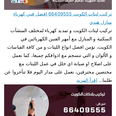
تركيب ليتات الكويت 66409555 افضل فني كهرباء
منازل هندي
تركيب ليتات الكويت و تمديد كهرباء لمختلف المنشآت
السكنية و المنازل مع أمهر الفنين الكهربائين في
الكويت، نؤمن افضل انواع الليتات و من كافة القياسات
و الألوان و التي تنسجم مع اذواقكم جميعا، كما نعمل
على اصلاح او صيانة اي خلل في عمل الليتات مع
مختصين محترفين، نعمل على مدار اليوم فلا تتأخروا عن
طلبنا…
اقرأ المزيد