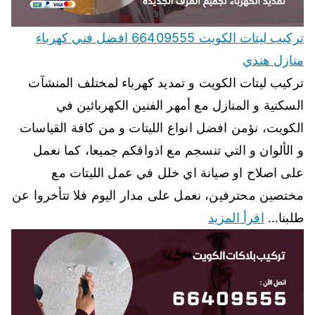
تركيب ليتات الكويت 66409555 افضل فني كهرباء
منازل هندي
تركيب ليتات الكويت و تمديد كهرباء لمختلف المنشآت
السكنية و المنازل مع أمهر الفنين الكهربائين في
الكويت، نؤمن افضل انواع الليتات و من كافة القياسات
و الألوان و التي تنسجم مع اذواقكم جميعا، كما نعمل
على اصلاح او صيانة اي خلل في عمل الليتات مع
مختصين محترفين، نعمل على مدار اليوم فلا تتأخروا عن
طلبنا…
اقرأ المزيد