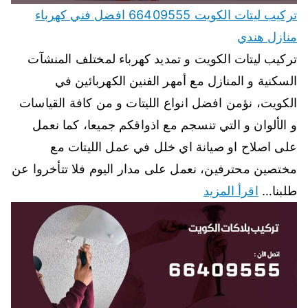
تركيب ليتات الكويت 66409555 افضل فني كهرباء
منازل هندي
تركيب ليتات الكويت و تمديد كهرباء لمختلف المنشآت
السكنية و المنازل مع أمهر الفنين الكهربائين في
الكويت، نؤمن افضل انواع الليتات و من كافة القياسات
و الألوان و التي تنسجم مع اذواقكم جميعا، كما نعمل
على اصلاح او صيانة اي خلل في عمل الليتات مع
مختصين محترفين، نعمل على مدار اليوم فلا تتأخروا عن
طلبنا…
اقرأ المزيد