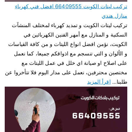
تركيب ليتات الكويت 66409555 افضل فني كهرباء
منازل هندي
تركيب ليتات الكويت و تمديد كهرباء لمختلف المنشآت
السكنية و المنازل مع أمهر الفنين الكهربائين في
الكويت، نؤمن افضل انواع الليتات و من كافة القياسات
و الألوان و التي تنسجم مع اذواقكم جميعا، كما نعمل
على اصلاح او صيانة اي خلل في عمل الليتات مع
مختصين محترفين، نعمل على مدار اليوم فلا تتأخروا عن
طلبنا…
اقرأ المزيد