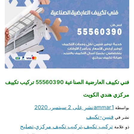
فني تكييف العارضية الصناعية 55560390 تركيب تكييف
مركزي هندي الكويت
ammar1
نشر على
2 سبتمبر، 2020
بواسطة
فنيين-تكييف
نشر في
تركيب تكييف
تركيب تكييف مركزي
تصليح
ذو علامة
،
،