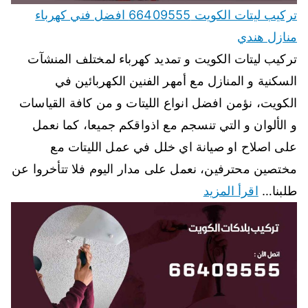
تركيب ليتات الكويت 66409555 افضل فني كهرباء
منازل هندي
تركيب ليتات الكويت و تمديد كهرباء لمختلف المنشآت
السكنية و المنازل مع أمهر الفنين الكهربائين في
الكويت، نؤمن افضل انواع الليتات و من كافة القياسات
و الألوان و التي تنسجم مع اذواقكم جميعا، كما نعمل
على اصلاح او صيانة اي خلل في عمل الليتات مع
مختصين محترفين، نعمل على مدار اليوم فلا تتأخروا عن
طلبنا…
اقرأ المزيد