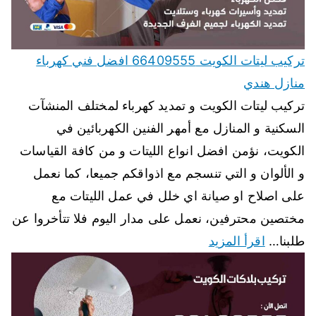
تركيب ليتات الكويت 66409555 افضل فني كهرباء
منازل هندي
تركيب ليتات الكويت و تمديد كهرباء لمختلف المنشآت
السكنية و المنازل مع أمهر الفنين الكهربائين في
الكويت، نؤمن افضل انواع الليتات و من كافة القياسات
و الألوان و التي تنسجم مع اذواقكم جميعا، كما نعمل
على اصلاح او صيانة اي خلل في عمل الليتات مع
مختصين محترفين، نعمل على مدار اليوم فلا تتأخروا عن
طلبنا…
اقرأ المزيد