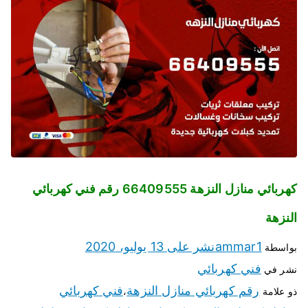
كهربائي منازل النزهة 66409555 رقم فني كهربائي
النزهة
ammar1
نشر على
13 يوليو، 2020
بواسطة
فني كهربائي
نشر في
رقم كهربائي منازل النزهة
فني كهربائي
ذو علامة
،