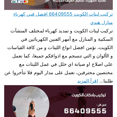
تركيب ليتات الكويت 66409555 افضل فني كهرباء
منازل هندي
تركيب ليتات الكويت و تمديد كهرباء لمختلف المنشآت
السكنية و المنازل مع أمهر الفنين الكهربائين في
الكويت، نؤمن افضل انواع الليتات و من كافة القياسات
و الألوان و التي تنسجم مع اذواقكم جميعا، كما نعمل
على اصلاح او صيانة اي خلل في عمل الليتات مع
مختصين محترفين، نعمل على مدار اليوم فلا تتأخروا عن
طلبنا…
اقرأ المزيد