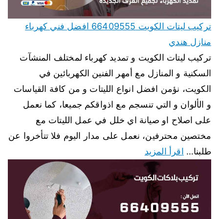
تركيب ليتات الكويت 66409555 افضل فني كهرباء
منازل هندي
تركيب ليتات الكويت و تمديد كهرباء لمختلف المنشآت
السكنية و المنازل مع أمهر الفنين الكهربائين في
الكويت، نؤمن افضل انواع الليتات و من كافة القياسات
و الألوان و التي تنسجم مع اذواقكم جميعا، كما نعمل
على اصلاح او صيانة اي خلل في عمل الليتات مع
مختصين محترفين، نعمل على مدار اليوم فلا تتأخروا عن
طلبنا…
اقرأ المزيد