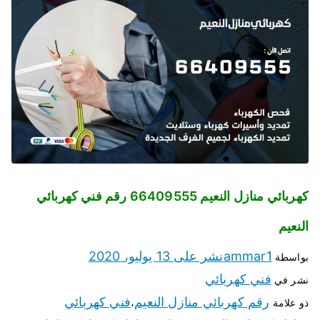
كهربائي منازل النعيم 66409555 رقم فني كهربائي
النعيم
ammar1
نشر على
13 يوليو، 2020
بواسطة
فني كهربائي
نشر في
رقم كهربائي منازل النعيم
فني كهربائي
ذو علامة
،