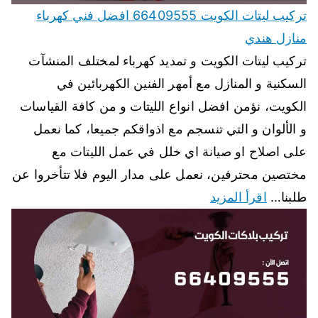
تركيب ليتات الكويت 66409555 افضل فني كهرباء
منازل هندي
تركيب ليتات الكويت و تمديد كهرباء لمختلف المنشآت
السكنية و المنازل مع أمهر الفنين الكهربائين في
الكويت، نؤمن افضل انواع الليتات و من كافة القياسات
و الألوان و التي تنسجم مع اذواقكم جميعا، كما نعمل
على اصلاح او صيانة اي خلل في عمل الليتات مع
مختصين محترفين، نعمل على مدار اليوم فلا تتأخروا عن
طلبنا…
اقرأ المزيد