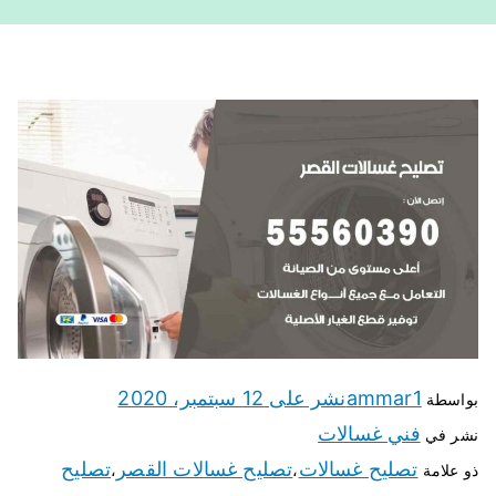
ammar1
نشر على
12 سبتمبر، 2020
بواسطة
فني غسالات
نشر في
تصليح غسالات
تصليح غسالات القصر
تصليح
ذو علامة
،
،