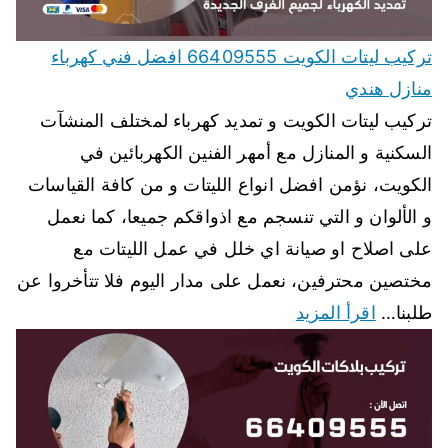
تركيب ليتات الكويت 66409555 افضل فني كهرباء
منازل هندي
تركيب ليتات الكويت و تمديد كهرباء لمختلف المنشآت
السكنية و المنازل مع أمهر الفنين الكهربائين في
الكويت، نؤمن افضل انواع الليتات و من كافة القياسات
و الألوان و التي تنسجم مع اذواقكم جميعا، كما نعمل
على اصلاح او صيانة اي خلل في عمل الليتات مع
مختصين محترفين، نعمل على مدار اليوم فلا تتأخروا عن
طلبنا…
اقرأ المزيد