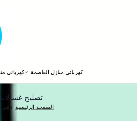
كهربائي منازل العاصمة
كهربائي من
تصليح غسالات الكويت 55560390 فني صيان
الصفحة الرئيسية
فني 