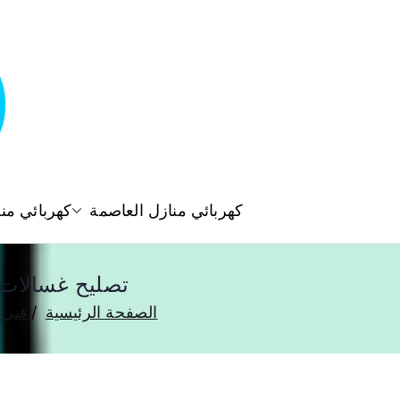
كهربائي منازل العاصمة
كهربائي من
تصليح غسالات جنوب السرة 55560390
الصفحة الرئيسية
فني 