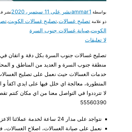
ammar1
نشر على
11 سبتمبر، 2020
بواسطة
نشر ف
تصليح غسالات
تصليح غسالات الكويت
تصل
ذو علامة
،
،
الكويت
صيانة غسالات جنوب السرة
،
لا تعليقات
تصليح غسالات جنوب السرة بكل دقة و اتقان في 
منطقة جنوب السرة و العديد من المناطق و المحا
خدمات الغسالات حيث نعمل على تصليح الغسالات الع
المتطورة، معالجة اي خلل فيها على ايدي اكفأ و ا
لا تترددوا في التواصل معنا من اي مكان كنتم تق
55560390
نتواجد على مدار 24 ساعة لخدمة عملائنا الاعزاء في كافة الاماكن في جنوب السرة.
نعمل على صيانة الغسالات، اصلاح الغسالات، ف