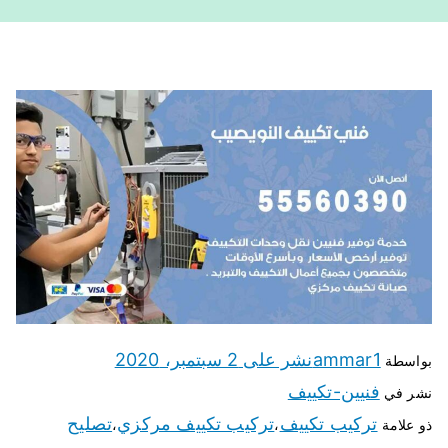
ammar1
نشر على
2 سبتمبر، 2020
بواسطة
فنيين-تكييف
نشر في
تركيب تكييف
تركيب تكييف مركزي
تصليح
ذو علامة
،
،