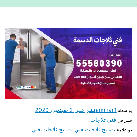
ammar1
نشر على
2 سبتمبر، 2020
بواسطة
فني ثلاجات
نشر في
تصليح ثلاجات
فني تصليح ثلاجات
فني
ذو علامة
،
،