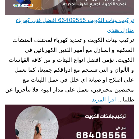
تركيب ليتات الكويت 66409555 افضل فني كهرباء
منازل هندي
تركيب ليتات الكويت و تمديد كهرباء لمختلف المنشآت
السكنية و المنازل مع أمهر الفنين الكهربائين في
الكويت، نؤمن افضل انواع الليتات و من كافة القياسات
و الألوان و التي تنسجم مع اذواقكم جميعا، كما نعمل
على اصلاح او صيانة اي خلل في عمل الليتات مع
مختصين محترفين، نعمل على مدار اليوم فلا تتأخروا عن
طلبنا…
اقرأ المزيد