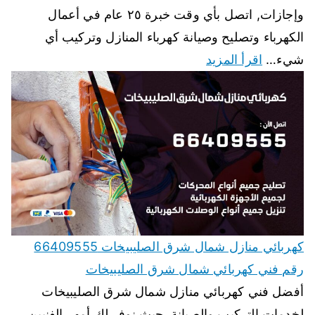
وإجازات, اتصل بأي وقت خبرة ٢٥ عام في أعمال
الكهرباء وتصليح وصيانة كهرباء المنازل وتركيب أي
شيء…
اقرأ المزيد
كهربائي منازل شمال شرق الصليبيخات 66409555
رقم فني كهربائي شمال شرق الصليبيخات
أفضل فني كهربائي منازل شمال شرق الصليبيخات
لخدمات التركيب والصيانة, حيث نوفر لك أمهر الفنيين