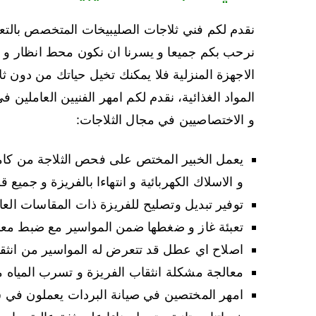
نقدم لكم فني ثلاجات الصليبيخات المتخصص بالتعام
نرحب بكم جميعا و يسرنا ان نكون محط انظار و ثق
الاجهزة المنزلية فلا يمكنك تخيل حياتك من دون ثل
المواد الغذائية، نقدم لكم امهر الفنيين العاملين
و الاختصاصيين في مجال الثلاجات:
يعمل الخبير المختص على فحص الثلاجة من كامل
و الاسلاك الكهربائية و انتهاءا بالفريزة و جميع ق
توفير تبديل وتصليح للفريزة ذات المقاسات العال
تعبئة غاز و ضغطها ضمن المواسير مع ضبط معد
اصلاح اي عطل قد تتعرض له المواسير من انثقاب
معالجة مشكلة انثقاب الفريزة و تسرب المياه من
امهر المختصين في صيانة البردات يعملون في 