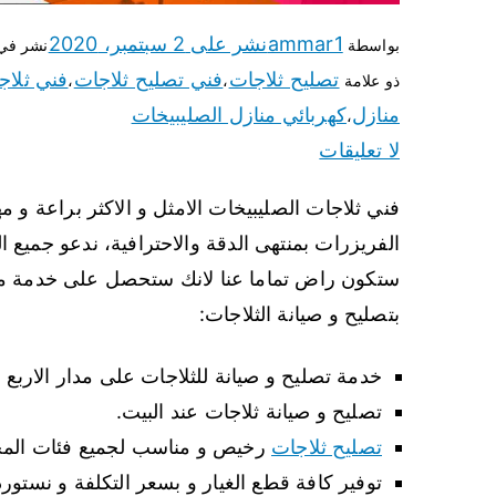
ammar1
نشر على
2 سبتمبر، 2020
بواسطة
نشر في
تصليح ثلاجات
فني تصليح ثلاجات
فني ثلاج
ذو علامة
،
،
منازل
كهربائي منازل الصليبيخات
،
لا تعليقات
فني ثلاجات الصليبيخات الامثل و الاكثر براعة و م
الفريزرات بمنتهى الدقة والاحترافية، ندعو جميع ال
ستكون راض تماما عنا لانك ستحصل على خدمة ممت
بتصليح و صيانة الثلاجات:
خدمة تصليح و صيانة للثلاجات على مدار الاربع 
تصليح و صيانة ثلاجات عند البيت.
تصليح ثلاجات
رخيص و مناسب لجميع فئات المج
توفير كافة قطع الغيار و بسعر التكلفة و نستور