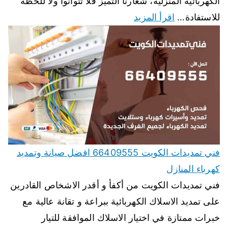
الكهربائية المنزلية، شعارنا التميز فلا تتوانوا ولا للحظة
للاستفادة…
اقرأ المزيد
فني تمديدات الكويت 66409555 افضل صيانة وتمديد
كهرباء المنازل
فني تمديدات الكويت من أكفأ و أقدر الاشخاص القادرين
على تمديد الاسلاك الكهربائية ببراعة و تقانة عالية مع
خبرات ممتازة في اختيار الاسلاك الموافقة للتيار