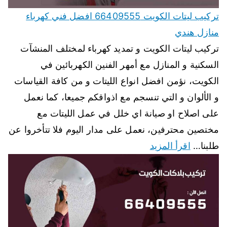
تركيب ليتات الكويت 66409555 افضل فني كهرباء
منازل هندي
تركيب ليتات الكويت و تمديد كهرباء لمختلف المنشآت
السكنية و المنازل مع أمهر الفنين الكهربائين في
الكويت، نؤمن افضل انواع الليتات و من كافة القياسات
و الألوان و التي تنسجم مع اذواقكم جميعا، كما نعمل
على اصلاح او صيانة اي خلل في عمل الليتات مع
مختصين محترفين، نعمل على مدار اليوم فلا تتأخروا عن
طلبنا…
اقرأ المزيد