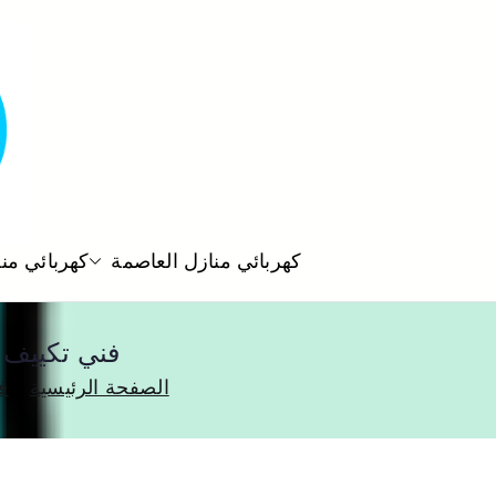
كهربائي منازل العاصمة
كهربائي من
فني تكييف الشويخ 55560390 تركيب 
الصفحة الرئيسية
ف