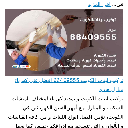
في…
اقرأ المزيد
تركيب ليتات الكويت 66409555 افضل فني كهرباء
منازل هندي
تركيب ليتات الكويت و تمديد كهرباء لمختلف المنشآت
السكنية و المنازل مع أمهر الفنين الكهربائين في
الكويت، نؤمن افضل انواع الليتات و من كافة القياسات
و الألوان و التي تنسجم مع اذواقكم جميعا، كما نعمل